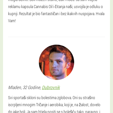
reklamu kapsula Cannabis Oil i čitanja naši, usvojila je odluku o
kupnji. Rezultat je bio fantastičan i bez ikakvih nuspojava. Hvala
Vam!
Mladen
, 32 Godine,
Dubrovnik
Svi sportaši skloni su bolestima zglobova. Oni su strašno
iscrpljeni mnogim Trčanje i aerobika, koji je, na žalost, dovelo
do jake boli. Ja sam htjela nositi se s bolešću tako, naravno, i