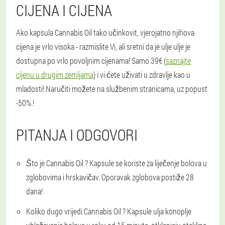
CIJENA I CIJENA
Ako kapsula Cannabis Oil tako učinkovit, vjerojatno njihova
cijena je vrlo visoka - razmislite Vi, ali sretni da je ulje ulje je
dostupna po vrlo povoljnim cijenama! Samo 39€ (
saznajte
cijenu u drugim zemljama
) i vi ćete uživati u zdravlje kao u
mladosti! Naručiti možete na službenim stranicama, uz popust
-50% !
PITANJA I ODGOVORI
Što je Cannabis Oil ?
Kapsule se koriste za liječenje bolova u
zglobovima i hrskavičav. Oporavak zglobova postiže 28
dana!
Koliko dugo vrijedi Cannabis Oil ?
Kapsule ulja konoplje