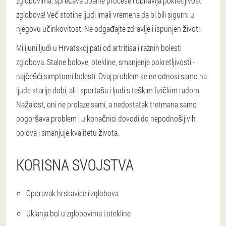
zglobovima, sprečava upalne procese i obnavlja pokretljivost
zglobova! Već stotine ljudi imali vremena da bi bili sigurni u
njegovu učinkovitost. Ne odgađajte zdravlje i ispunjen život!
Milijuni ljudi u Hrvatskoj pati od artritisa i raznih bolesti
zglobova. Stalne bolove, otekline, smanjenje pokretljivosti -
najčešći simptomi bolesti. Ovaj problem se ne odnosi samo na
ljude starije dobi, ali i sportaša i ljudi s teškim fizičkim radom.
Nažalost, oni ne prolaze sami, a nedostatak tretmana samo
pogoršava problem i u konačnici dovodi do nepodnošljivih
bolova i smanjuje kvalitetu života.
KORISNA SVOJSTVA
Oporavak hrskavice i zglobova
Uklanja bol u zglobovima i otekline