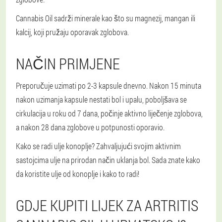
Cannabis Oil sadrži minerale kao što su magnezij, mangan ili
kalcij, koji pružaju oporavak zglobova.
NAČIN PRIMJENE
Preporučuje uzimati po 2-3 kapsule dnevno. Nakon 15 minuta
nakon uzimanja kapsule nestati bol i upalu, poboljšava se
cirkulacija u roku od 7 dana, počinje aktivno liječenje zglobova,
a nakon 28 dana zglobove u potpunosti oporavio.
Kako se radi ulje konoplje? Zahvaljujući svojim aktivnim
sastojcima ulje na prirodan način uklanja bol. Sada znate kako
da koristite ulje od konoplje i kako to radi!
GDJE KUPITI LIJEK ZA ARTRITIS