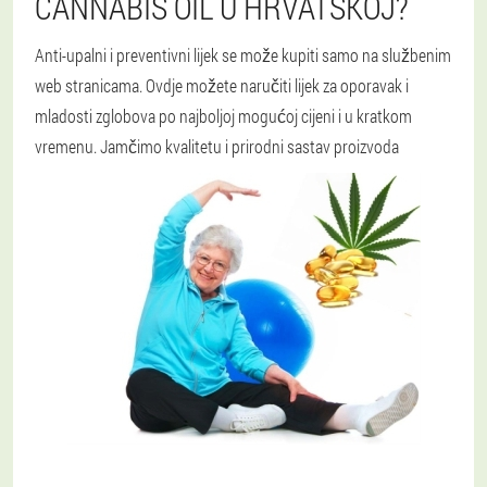
CANNABIS OIL U HRVATSKOJ?
Anti-upalni i preventivni lijek se može kupiti samo na službenim
web stranicama. Ovdje možete naručiti lijek za oporavak i
mladosti zglobova po najboljoj mogućoj cijeni i u kratkom
vremenu. Jamčimo kvalitetu i prirodni sastav proizvoda