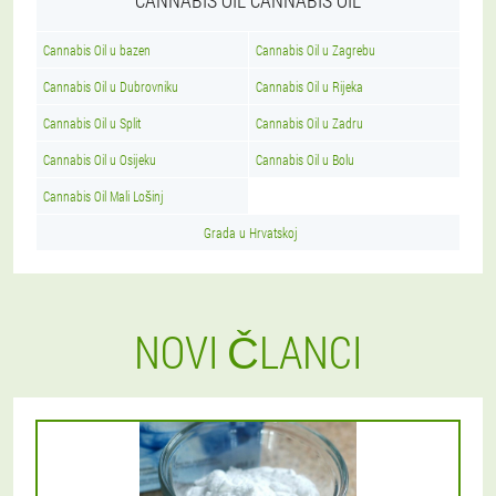
CANNABIS OIL CANNABIS OIL
Cannabis Oil u bazen
Cannabis Oil u Zagrebu
Cannabis Oil u Dubrovniku
Cannabis Oil u Rijeka
Cannabis Oil u Split
Cannabis Oil u Zadru
Cannabis Oil u Osijeku
Cannabis Oil u Bolu
Cannabis Oil Mali Lošinj
Grada u Hrvatskoj
NOVI ČLANCI