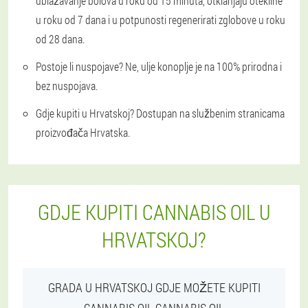
ublažavanje bolova u roku od 15 minuta, otklanjaju otekline
u roku od 7 dana i u potpunosti regenerirati zglobove u roku
od 28 dana.
Postoje li nuspojave?
Ne, ulje konoplje je na 100% prirodna i
bez nuspojava.
Gdje kupiti u Hrvatskoj?
Dostupan na službenim stranicama
proizvođača Hrvatska.
GDJE KUPITI CANNABIS OIL U
HRVATSKOJ?
GRADA U HRVATSKOJ GDJE MOŽETE KUPITI