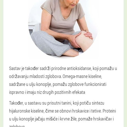
Sastav je također sadrži prirodne antioksidanse, koji pomažu u
održavanju mladosti zglobova. Omega-masne kiseline,
sadržane u ulju konoplje, pomažu zglobove funkcionirati
ispravno i imaju niz drugih pozitivnih efekata
Također, u sastavu su prisutni tanini, koji potiču sintezu
hijaluronske kiseline, čime se obnovi hrskavice i tetive. Proteini
u ulju konoplje jačaju mišiće i krvne žile, pomaže hrskavičav i
zglobove.